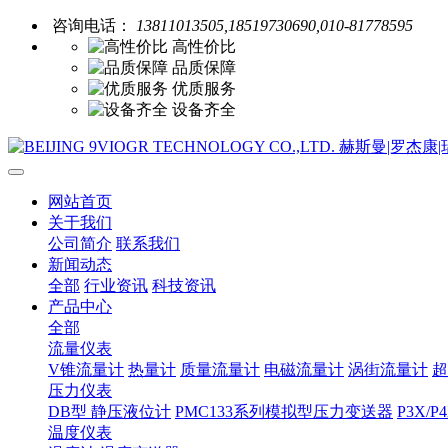
咨询电话：
13811013505,18519730690,010-81778595
高性价比
品质保障
优质服务
设备齐全
网站首页
关于我们
公司简介
联系我们
新闻动态
全部
行业资讯
科技资讯
产品中心
全部
流量仪表
V锥流量计
热量计
质量流量计
电磁流量计
涡街流量计
超
压力仪表
DB型 静压液位计
PMC133系列模拟型压力变送器
P3X
温度仪表