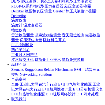
DB型 静压液位计
PMC133系列模拟型压力变送器
P3X/P4X系列模拟型压力变送器
差压变送器/测量
Deltabar
绝压和表压/测量 Cerabar
静压式液位计/测量
Deltapilot
温度仪表
温度计
温度变送器
物位仪表
雷达物位测量
超声波物位测量
音叉限位检测
电容物位
测量
伺服液位测量
阻旋料位开关
PLC控制模块
西门子PLC
工业以太网产品
罗杰康交换机
赫斯曼工业技术
赫斯曼交换机
品牌介绍
Siemens Ruggedcom
Belden Hirschmann
E+H、瑞普三元
授权
Networking Solutions
产品案例
全部
工业以太网在汽车行业
E+H电气智能化能源
工业
以太网在电力行业
E+H船用燃油计量
E+H分析检测仪表
E+H加热智能化能源
E+H现场网络设计
E+H污水处理
联系我们