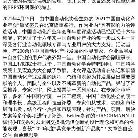
以方便的实现交换机的管理。除此以外，设备还支持性能优异
的ERPS环网保护功能。
2021年4月15日，由中国自动化协会主办的“2021中国自动化产
业年会”颁奖盛典在北京隆重举行。作为业内*具有影响力的评
选活动，中国自动化产业年会和年度评选活动已经历经十六年
积淀，它见证了十六年来中国自动化产业的每一步成长并一直
深受各行业自动化领域专家与专业用户的大力支持。活动当
晚，有200余位中国自动化产业发展的业界专家、企业高层及
来自各行业的用户代表齐聚一堂。中国自动化学会副理事长、
中国工程院院士桂卫华，中国自动化学会特聘顾问、中国科学
院院士吴宏鑫为大会做了致辞。此次评选活动旨在铭记和展望
中国自动化产业发展的历程，总结和表彰为其发展做出重要贡
献的个人、团队与企业以及不断革新的自动化产品。经过了产
品推荐、专家评审、网上投票等一系列流程。在专家评审环
节，多来自中国科学院、中国工程院、中国自动化协会的院士
和理事长，高级工程师担当评委，专家们从技术、功能和市场
层面出发，结合行业热点和市场表现，针对产品、项目、解决
方案等多个奖项进行了评选。Belden参评的HIRSCHMANN IT
猛犸(MTS)系列以太网交换机凭借创新的设计理念和可靠的性
能表现，喜获“2020年度*具竞争力创新产品奖”！文章选自公
众号 百通赫思曼