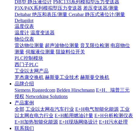
DB型 静压液位计
PMC133系列模拟型压力变送器
P3X/P4X系列模拟型压力变送器
差压变送器/测量
Deltabar
绝压和表压/测量 Cerabar
静压式液位计/测量
Deltapilot
温度仪表
温度计
温度变送器
物位仪表
雷达物位测量
超声波物位测量
音叉限位检测
电容物位
测量
伺服液位测量
阻旋料位开关
PLC控制模块
西门子PLC
工业以太网产品
罗杰康交换机
赫斯曼工业技术
赫斯曼交换机
品牌介绍
Siemens Ruggedcom
Belden Hirschmann
E+H、瑞普三元
授权
Networking Solutions
产品案例
全部
工业以太网在汽车行业
E+H电气智能化能源
工业
以太网在电力行业
E+H船用燃油计量
E+H分析检测仪表
E+H加热智能化能源
E+H现场网络设计
E+H污水处理
联系我们