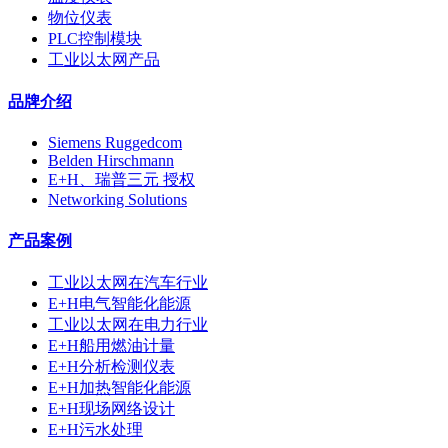
物位仪表
PLC控制模块
工业以太网产品
品牌介绍
Siemens Ruggedcom
Belden Hirschmann
E+H、瑞普三元 授权
Networking Solutions
产品案例
工业以太网在汽车行业
E+H电气智能化能源
工业以太网在电力行业
E+H船用燃油计量
E+H分析检测仪表
E+H加热智能化能源
E+H现场网络设计
E+H污水处理