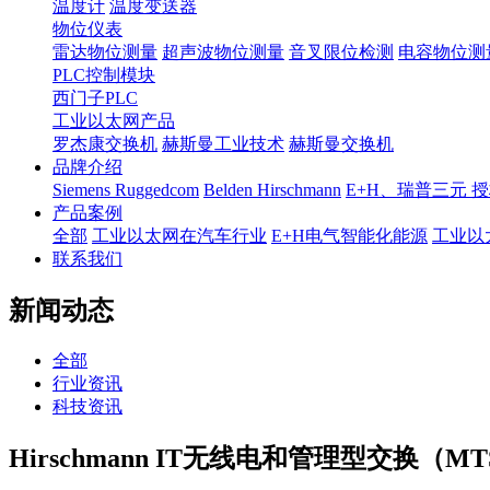
温度计
温度变送器
物位仪表
雷达物位测量
超声波物位测量
音叉限位检测
电容物位测
PLC控制模块
西门子PLC
工业以太网产品
罗杰康交换机
赫斯曼工业技术
赫斯曼交换机
品牌介绍
Siemens Ruggedcom
Belden Hirschmann
E+H、瑞普三元 
产品案例
全部
工业以太网在汽车行业
E+H电气智能化能源
工业以
联系我们
新闻动态
全部
行业资讯
科技资讯
Hirschmann IT无线电和管理型交换（M