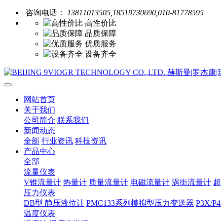
咨询电话：
13811013505,18519730690,010-81778595
高性价比
品质保障
优质服务
设备齐全
网站首页
关于我们
公司简介
联系我们
新闻动态
全部
行业资讯
科技资讯
产品中心
全部
流量仪表
V锥流量计
热量计
质量流量计
电磁流量计
涡街流量计
超
压力仪表
DB型 静压液位计
PMC133系列模拟型压力变送器
P3X
温度仪表